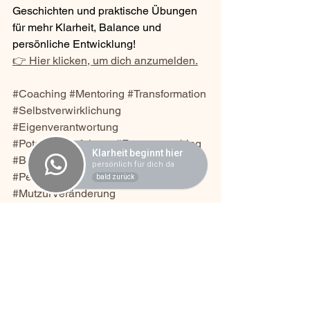
Geschichten und praktische Übungen 
für mehr Klarheit, Balance und 
persönliche Entwicklung!
👉 Hier klicken, um dich anzumelden.
#Coaching
#Mentoring
#Transformation
#Selbstverwirklichung
#Eigenverantwortung
#Potenzialentfaltung
#Frauencoaching
Klarheit beginnt hier
#BalanceimLeben
#Klarheit
persönlich für dich da
#Persönlichkeitsentwicklung
bald zurück
#MutzurVeränderung