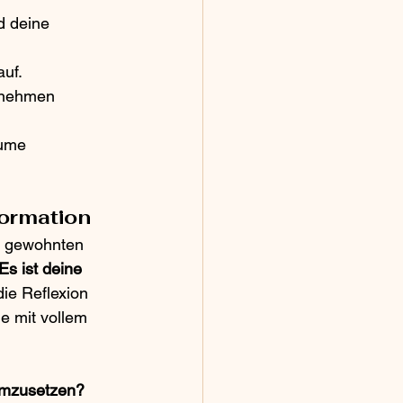
d deine 
auf.
ernehmen 
äume 
formation
r gewohnten 
Es ist deine 
ie Reflexion 
e mit vollem 
 umzusetzen? 