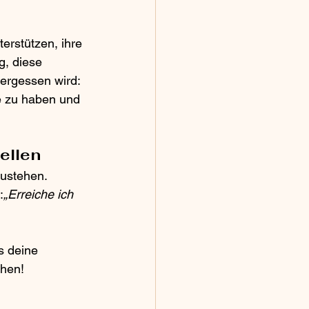
rstützen, ihre 
g, diese 
ergessen wird: 
he zu haben und 
ellen
ustehen. 
:
„Erreiche ich 
s deine 
ehen!