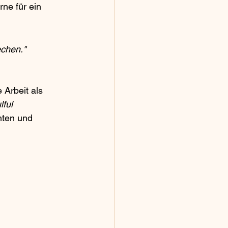
ne für ein 
echen."
 Arbeit als 
ful 
hten und 