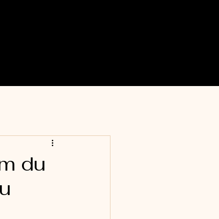
um du
zu